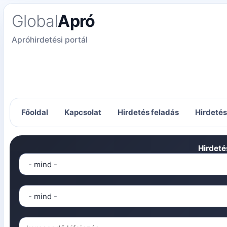
Global
Apró
Apróhirdetési portál
Főoldal
Kapcsolat
Hirdetés feladás
Hirdeté
Hirdeté