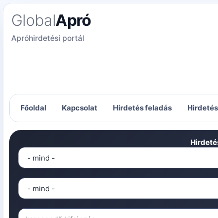
Global
Apró
Apróhirdetési portál
Főoldal
Kapcsolat
Hirdetés feladás
Hirdeté
Hirdeté