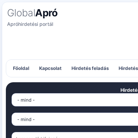
Global
Apró
Apróhirdetési portál
Főoldal
Kapcsolat
Hirdetés feladás
Hirdeté
Hirdeté