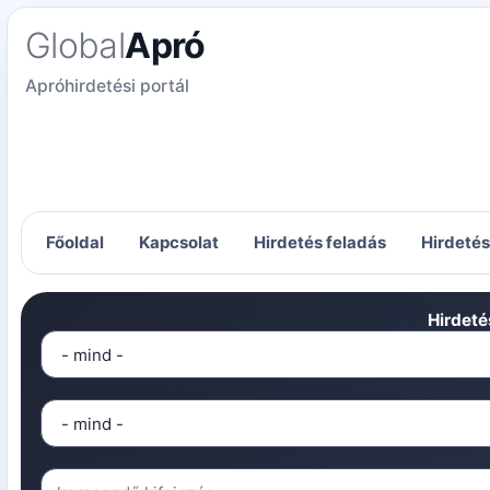
Global
Apró
Apróhirdetési portál
Főoldal
Kapcsolat
Hirdetés feladás
Hirdeté
Hirdeté