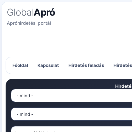
Global
Apró
Apróhirdetési portál
Főoldal
Kapcsolat
Hirdetés feladás
Hirdeté
Hirdeté