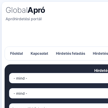
Global
Apró
Apróhirdetési portál
Főoldal
Kapcsolat
Hirdetés feladás
Hirdeté
Hirdeté